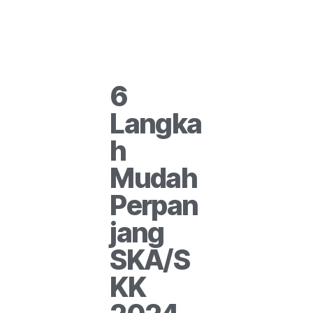
6
Langka
h
Mudah
Perpan
jang
SKA/S
KK